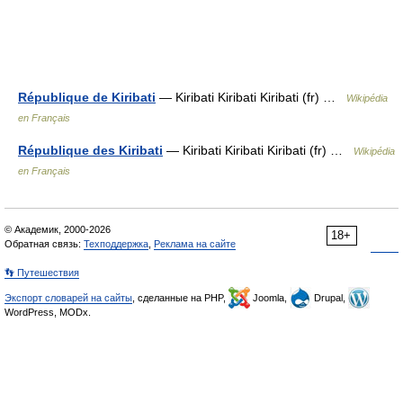
République de Kiribati
— Kiribati Kiribati Kiribati (fr) …
Wikipédia
en Français
République des Kiribati
— Kiribati Kiribati Kiribati (fr) …
Wikipédia
en Français
© Академик, 2000-2026
18+
Обратная связь:
Техподдержка
,
Реклама на сайте
👣 Путешествия
Экспорт словарей на сайты
, сделанные на PHP,
Joomla,
Drupal,
WordPress, MODx.