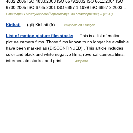
4832:2006 ISO 4833:2003 ISO 6579:2002 ISO 6611:2004 ISO
6730:2005 ISO 6785:2001 ISO 6887 1:1999 ISO 6887 2:2003 …
Стандарты Международной организации по стандартизации (ИСО)
Kiribati
— (gil) Kiribati (fr) …
Wikipédia en Français
List of motion picture film stocks
— This is a list of motion
picture camera films. Those films known to no longer be available
have been marked as (DISCONTINUED) . This article includes
color and black and white negative films, reversal camera films,
intermediate stocks, and print… …
Wikipedia